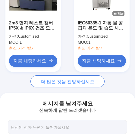
우리 에 관한 것
공장 투어
2m3 먼지 테스트 챔버
IEC60335-1 자동 물 공
IP5X & IP6X 건조 모래
급과 온도 및 습도 시험
품질 관리
또는 순환 먼지 환경 테
실
가격:
Customized
가격:
Customized
스트
MOQ:
1
MOQ:
1
저희와 연락
최신 가격 받기
최신 가격 받기
뉴스
지금 채팅하세요
지금 채팅하세요
블로그
더 많은 것을 전망하십시오
전기 제품 시험 장비
메시지를 남겨주세요
신속하게 답변 드리겠습니다
에너지 효율 실험실
차량 시험 장비