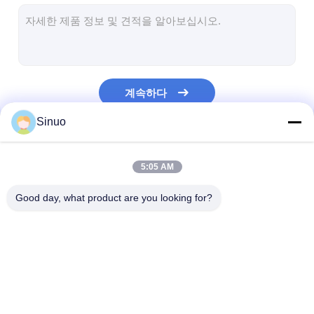
건전지 시험 장비
전기실험실용 시험장비
생활 검사자를 전환하십시오
계속하다
LED 시험 장비
Sinuo
물 진입 시험 장비
우리의 카테고리
환경 테스트 챔버
5:05 AM
가연성 시험 약실
Good day, what product are you looking for?
MCB 테스팅 머신
의료기기 검사 장비
전기 제품 시험 장비
에너지 효율 실험실
차량 시험 장비
IEC 62368 테스트 장비