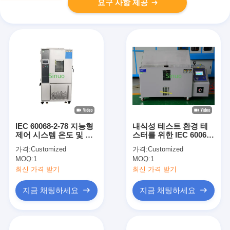
요구 사항 제공
IEC 60068-2-78 지능형
내식성 테스트 환경 테
제어 시스템 온도 및 습
스터를 위한 IEC 60068-
도 챔버 -40 °C+180 °C
2-52 270L 소금 분무기
가격:
Customized
가격:
Customized
테스트 챔버
MOQ:
1
MOQ:
1
최신 가격 받기
최신 가격 받기
지금 채팅하세요
지금 채팅하세요