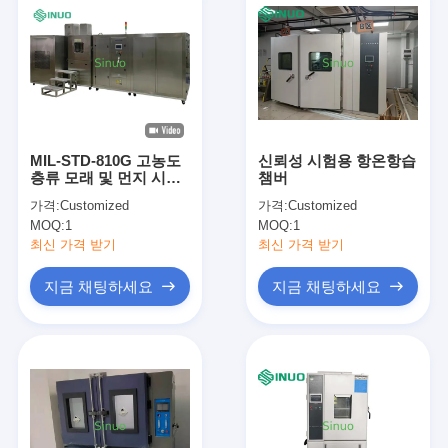
MIL-STD-810G 고농도
신뢰성 시험용 항온항습
층류 모래 및 먼지 시험
챔버
챔버
가격:
Customized
가격:
Customized
MOQ:
1
MOQ:
1
최신 가격 받기
최신 가격 받기
지금 채팅하세요
지금 채팅하세요
집
제품
비디오