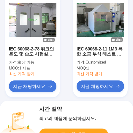
IEC 60068-2-78 워크인
IEC 60068-2-11 1M3 복
온도 및 습도 시험실
합 소금 부식 테스트 챔
3.38m3 Temp.
버 스프레이 압력
가격:
협상 가능
가격:
Customized
-40~+100°C
70~170Kpa
MOQ:
1 세트
MOQ:
1
최신 가격 받기
최신 가격 받기
지금 채팅하세요
지금 채팅하세요
시간 절약
최고의 제품에 문의하십시오.