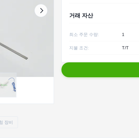
거래 자산
최소 주문 수량:
1
지불 조건:
T/T
험 장비