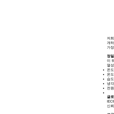
저희
개하
가장
정밀
이 
열성
온도 
온도 
습도 
냉각
전원 
글로
IEC
신뢰