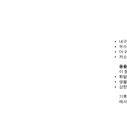
내구
우수
더 
저소
응용
이 
휘발
생물
강한
기후
에서